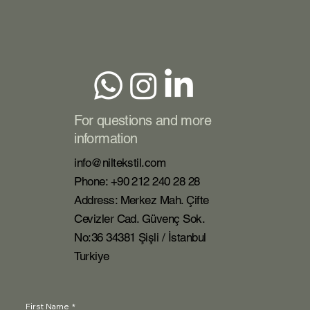
For questions and more
information
info@niltekstil.com
Phone: +90 212 240 28 28
Address: Merkez Mah. Çifte
Cevizler Cad. Güvenç Sok.
No:36 34381 Şişli / İstanbul
Turkiye
First Name
*