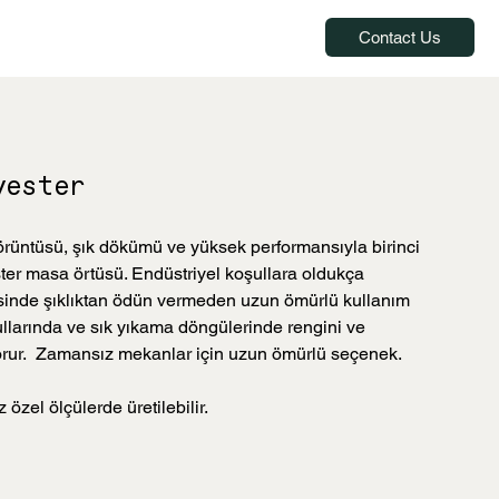
Contact Us
yester
örüntüsü, şık dökümü ve yüksek performansıyla birinci
ster masa örtüsü. Endüstriyel koşullara oldukça
esinde şıklıktan ödün vermeden uzun ömürlü kullanım
llarında ve sık yıkama döngülerinde rengini ve
korur. Zamansız mekanlar için uzun ömürlü seçenek.
 özel ölçülerde üretilebilir.