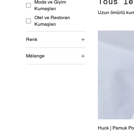
Tous le
Moda ve Giyim
Kumaşları
Uzun ömürlü kumaş
Otel ve Restoran
Kumaşları
Renk
Mélange
100% coton
Mélange de coton et de
polyester
Huck | Pamuk Po