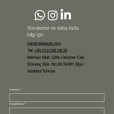
Sorularınız ve daha fazla
bilgi için
info@niltekstil.com
Tel:
+90 212 240 28 28
Merkez Mah. Çifte Cevizler Cad.
Güvenç Sok. No:36 34381 Şişli /
İstanbul Turkiye
İsminiz
*
Soyadınız
*