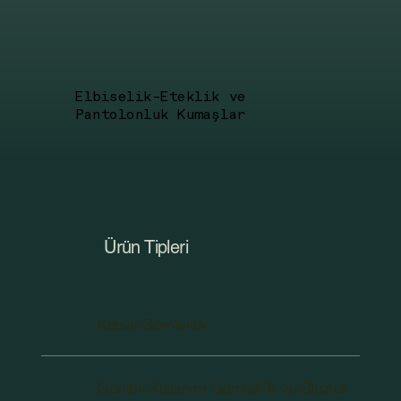
Elbiselik-Eteklik ve
Pantolonluk Kumaşlar
Ürün Tipleri
Klasik Gömleklik
Günlük Kullanım Gömleklik ve Bluzluk