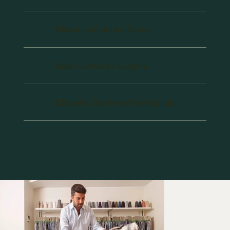
Ekose ve Oduncu Ekose
Keten ve Keten Karışımlı
Elbiselik-Eteklik ve Pantolonluk