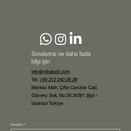
Sorularınız ve daha fazla
bilgi için
info@niltekstil.com
Tel:
+90 212 240 28 28
Merkez Mah. Çifte Cevizler Cad.
Güvenç Sok. No:36 34381 Şişli /
İstanbul Turkiye
İsminiz
*