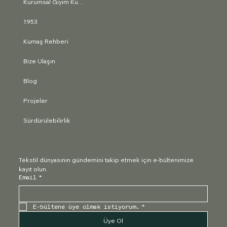
Kurumsal Giyim Kumaşları
1953
Kumaş Rehberi
Bize Ulaşın
Blog
Projeler
Sürdürülebilirlik
Tekstil dünyasının gündemini takip etmek için e-bültenimize 
kayıt olun.
Email
*
E-bültene üye olmak istiyorum.
*
Üye Ol