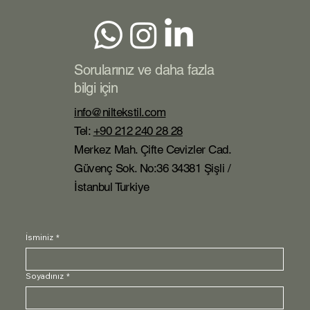
Sorularınız ve daha fazla
bilgi için
info@niltekstil.com
Tel:
+90 212 240 28 28
Merkez Mah. Çifte Cevizler Cad.
Güvenç Sok. No:36 34381 Şişli /
İstanbul Turkiye
İsminiz
*
Soyadınız
*