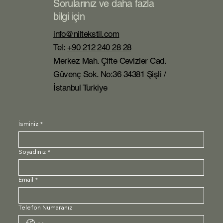
Sorularınız ve daha fazla
bilgi için
info@niltekstil.com
Tel:
+90 212 240 28 28
Merkez Mah. Çifte Cevizler Cad.
Güvenç Sok. No:36 34381 Şişli /
İstanbul Turkiye
İsminiz
*
Soyadınız
*
Email
*
Telefon Numaranız