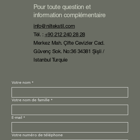
Pour toute question et
information complémentaire
info@niltekstil.com
Tél. :
+90 212 240 28 28
Merkez Mah. Çifte Cevizler Cad.
Güvenç Sok. No:36 34381 Şişli /
Istanbul Turquie
Votre nom
*
Votre nom de famille
*
E-mail
*
Votre numéro de téléphone